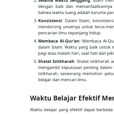
Selama waktu senggang
: Islam me
dengan baik dan memanfaatkannya u
bahwa waktu luang adalah karunia yan
Konsistensi
: Dalam Islam, konsistens
mendorong umatnya untuk terus-men
pencarian ilmu sepanjang hidup.
Membaca Al-Qur'an
: Membaca Al-Qur
dalam Islam. Waktu yang baik untuk 
pagi atau malam hari, saat hati dan pik
Shalat Istikharah
: Shalat istikharah
mengambil keputusan penting dalam h
istikharah, seseorang memohon petun
belajar dan mencari ilmu.
Waktu Belajar Efektif Me
Waktu belajar yang efektif dapat berbed